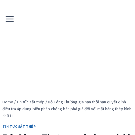
Skip
to
content
Home
/
Tin tức sắt thép
/
Bộ Công Thương gia hạn thời hạn quyết định
điều tra áp dụng biện pháp chống bán phá giá đối với mặt hàng thép hình
chữ H
TIN TỨC SẮT THÉP