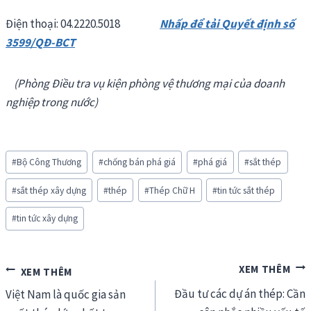
Điện thoại: 04.2220.5018
Nhấp để tải Quyết định số
3599/QĐ-BCT
(Phòng Điều tra vụ kiện phòng vệ thương mại của doanh
nghiệp trong nước)
Post
#
Bộ Công Thương
#
chống bán phá giá
#
phá giá
#
sắt thép
Tags:
#
sắt thép xây dựng
#
thép
#
Thép Chữ H
#
tin tức sắt thép
#
tin tức xây dựng
Điều
Đầu tư các dự án thép: Cần
hướng
Việt Nam là quốc gia sản