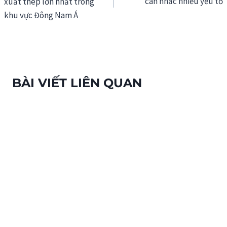
cân nhắc nhiều yếu tố
xuất thép lớn nhất trong
bài
khu vực Đông Nam Á
viết
BÀI VIẾT LIÊN QUAN