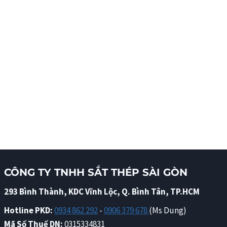
CÔNG TY TNHH SẮT THÉP SÀI GÒN
293 Bình Thành, KDC Vĩnh Lộc, Q. Bình Tân, TP.HCM
Hotline PKD:
0934 862 292
-
0906 379 678
(Ms Dung)
Mã Số Thuế DN:
0315334831