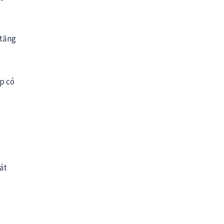
 tăng
p có
át