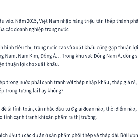
hẩu vào. Năm 2015, Việt Nam nhập hàng triệu tấn thép thành ph
của các doanh nghiệp trong nước.
nh hình tiêu thụ trong nước cao và xuất khẩu cũng gặp thuận lợi
ơng Nam, Nam Kim, Đông Á… Trong khu vực Đông Nam Á, dòng 
ện thuận lợi cho xuất khẩu.
hép trong nước phải cạnh tranh với thép nhập khẩu, thép giá rẻ,
ép trong tương lai hay không?
đề là tính toán, cân nhắc đầu tư ở giai đoạn nào, thời điểm nào,
 tính cạnh tranh khi sản phẩm ra thị trường.
hích đầu tư các dự án ở sản phẩm phôi thép và thép dài. Bởi lượ