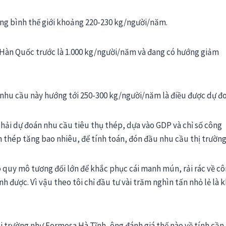
ng bình thế giới khoảng 220-230 kg/người/năm.
Hàn Quốc trước là 1.000 kg/người/năm và đang có hướng giảm
i nhu cầu này hướng tới 250-300 kg/người/năm là điều được dự đ
phải dự đoán nhu cầu tiêu thụ thép, dựa vào GDP và chỉ số công
h thép tăng bao nhiêu, để tính toán, đón đầu nhu cầu thị trường
ó quy mô tương đối lớn để khắc phục cái manh mún, rải rác về c
h được. Vì vậu theo tôi chỉ đầu tư vài trăm nghìn tấn nhỏ lẻ là 
trường như Formosa Hà Tĩnh, ông đánh giá thế nào về tính cần 