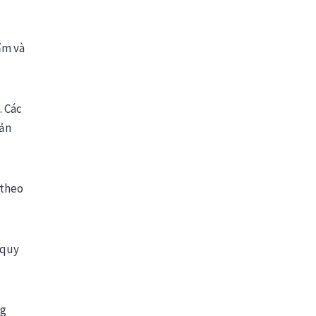
ẩm và
. Các
sản
 theo
 quy
ng