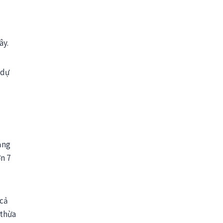
ây.
 dự
ảng
n 7
 cả
 thừa