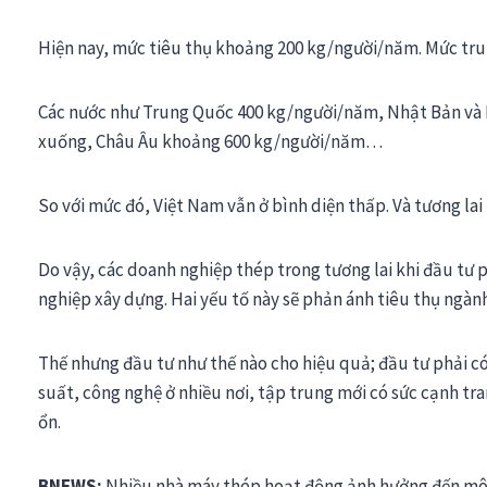
Hiện nay, mức tiêu thụ khoảng 200 kg/người/năm. Mức tru
Các nước như Trung Quốc 400 kg/người/năm, Nhật Bản và 
xuống, Châu Âu khoảng 600 kg/người/năm…
So với mức đó, Việt Nam vẫn ở bình diện thấp. Và tương la
Do vậy, các doanh nghiệp thép trong tương lai khi đầu tư 
nghiệp xây dựng. Hai yếu tố này sẽ phản ánh tiêu thụ ngàn
Thế nhưng đầu tư như thế nào cho hiệu quả; đầu tư phải c
suất, công nghệ ở nhiều nơi, tập trung mới có sức cạnh tran
ổn.
BNEWS:
Nhiều nhà máy thép hoạt động ảnh hưởng đến môi 