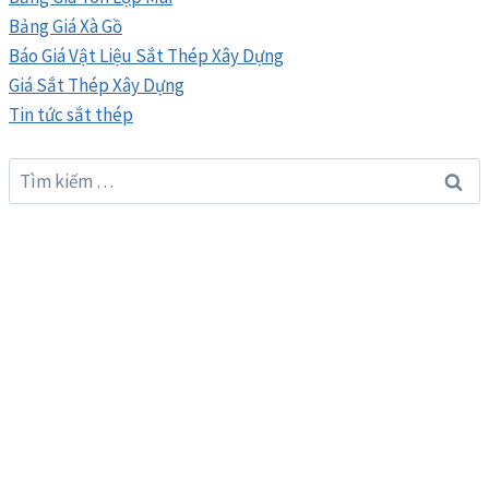
Bảng Giá Xà Gồ
Báo Giá Vật Liệu Sắt Thép Xây Dựng
Giá Sắt Thép Xây Dựng
Tin tức sắt thép
Tìm
kiếm
cho: