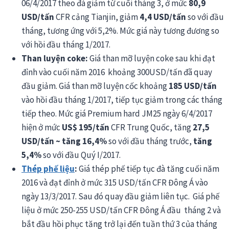
06/4/2017 theo đà giảm từ cuối tháng 3, ở mức
80,9
USD/tấn
CFR cảng Tianjin, giảm
4,4 USD/tấn
so với đầu
tháng, tương ứng với 5,2%. Mức giá này tương đương so
với hồi đầu tháng 1/2017.
Than luyện coke:
Giá than mỡ luyện coke sau khi đạt
đỉnh vào cuối năm 2016 khoảng 300USD/tấn đã quay
đầu giảm. Giá than mỡ luyện cốc khoảng
185 USD/tấn
vào hồi đầu tháng 1/2017, tiếp tục giảm trong các tháng
tiếp theo. Mức giá Premium hard JM25 ngày 6/4/2017
hiện ở mức
US$ 195/tấn
CFR Trung Quốc, tăng
27,5
USD/tấn ~ tăng 16,4%
so với đầu tháng trước,
tăng
5,4%
so với đầu Quý I/2017.
Thép phế liệu
:
Giá thép phế tiếp tục đà tăng cuối năm
2016 và đạt đỉnh ở mức 315 USD/tấn CFR Đông Á vào
ngày 13/3/2017. Sau đó quay đầu giảm liên tục. Giá phế
liệu ở mức 250-255 USD/tấn CFR Đông Á đầu tháng 2 và
bắt đầu hồi phục tăng trở lại đến tuần thứ 3 của tháng