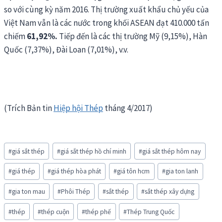
so với cùng kỳ năm 2016. Thị trường xuất khẩu chủ yếu của
Việt Nam vẫn là các nước trong khối ASEAN đạt 410.000 tấn
chiếm
61,92%.
Tiếp đến là các thị trường Mỹ (9,15%), Hàn
Quốc (7,37%), Đài Loan (7,01%), v.v.
(Trích Bản tin
Hiệp hội Thép
tháng 4/2017)
Post
#
giá sắt thép
#
giá sắt thép hồ chí minh
#
giá sắt thép hôm nay
Tags:
#
giá thép
#
giá thép hòa phát
#
giá tôn hcm
#
gia ton lanh
#
gia ton mau
#
Phôi Thép
#
sắt thép
#
sắt thép xây dựng
#
thép
#
thép cuộn
#
thép phế
#
Thép Trung Quốc