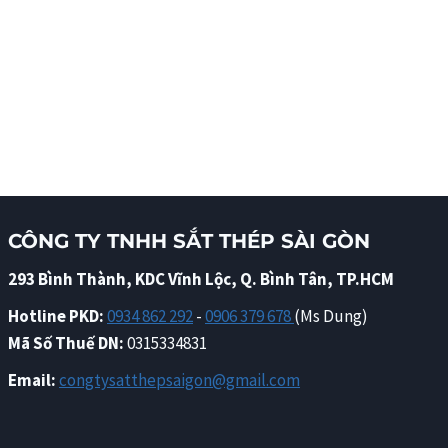
CÔNG TY TNHH SẮT THÉP SÀI GÒN
293 Bình Thành, KDC Vĩnh Lộc, Q. Bình Tân, TP.HCM
Hotline PKD:
0934 862 292
-
0906 379 678
(Ms Dung)
Mã Số Thuế DN:
0315334831
Email:
congtysatthepsaigon@gmail.com