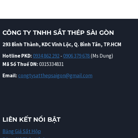
CÔNG TY TNHH SẮT THÉP SÀI GÒN
293 Bình Thành, KDC Vĩnh Lộc, Q. Bình Tân, TP.HCM
Hotline PKD:
0934 862 292
-
0906 379 678
(Ms Dung)
Mã Số Thuế DN:
0315334831
Email:
congtysatthepsaigon@gmail.com
LIÊN KẾT NỔI BẬT
Bảng Giá Sắt Hộp