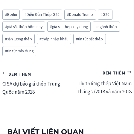
Post
#
Berlin
#
Diễn Đàn Thép G20
#
Donald Trump
#
G20
Tags:
#
giá sắt thép hôm nay
#
gia sat thep xay dung
#
ngành thép
#
sản lượng thép
#
thép nhập khẩu
#
tin tức sắt thép
#
tin tức xây dựng
Điều
Thị trường thép Việt Nam
hướng
CISA dự báo giá thép Trung
tháng 2/2018 và năm 2018
Quốc năm 2018
bài
viết
BÀI VIẾT LIÊN QUAN