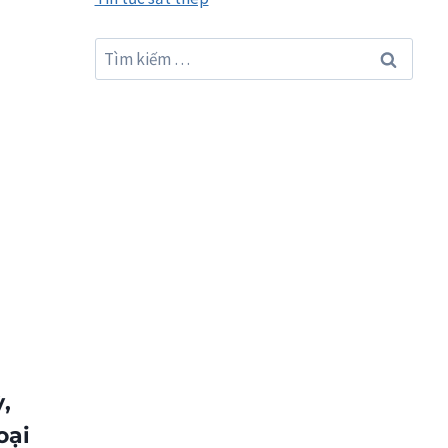
Tìm
kiếm
cho:
,
oại