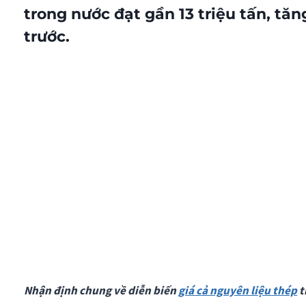
trong nước đạt gần 13 triệu tấn, tă
trước.
Nhận định chung về diễn biến
giá cả nguyên liệu thép
t