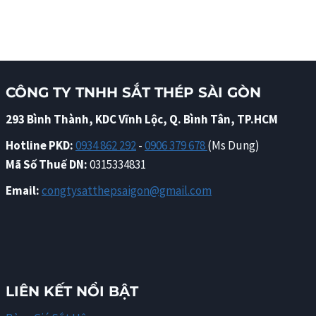
CÔNG TY TNHH SẮT THÉP SÀI GÒN
293 Bình Thành, KDC Vĩnh Lộc, Q. Bình Tân, TP.HCM
Hotline PKD:
0934 862 292
-
0906 379 678
(Ms Dung)
Mã Số Thuế DN:
0315334831
Email:
congtysatthepsaigon@gmail.com
LIÊN KẾT NỔI BẬT