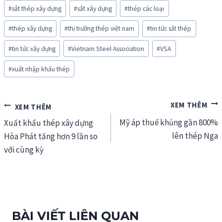
#
sắt thép xây dựng
#
sắt xây dựng
#
thép các loại
#
thép xây dựng
#
thị trường thép việt nam
#
tin tức sắt thép
#
tin tức xây dựng
#
Vietnam Steel Association
#
VSA
#
xuất nhập khẩu thép
Điều
Mỹ áp thuế khủng gần 800%
hướng
Xuất khẩu thép xây dựng
lên thép Nga
Hòa Phát tăng hơn 9 lần so
bài
với cùng kỳ
viết
BÀI VIẾT LIÊN QUAN