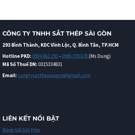
CÔNG TY TNHH SẮT THÉP SÀI GÒN
293 Bình Thành, KDC Vĩnh Lộc, Q. Bình Tân, TP.HCM
Hotline PKD:
0934 862 292
-
0906 379 678
(Ms Dung)
Mã Số Thuế DN:
0315334831
Email:
congtysatthepsaigon@gmail.com
LIÊN KẾT NỔI BẬT
Bảng Giá Sắt Hộp