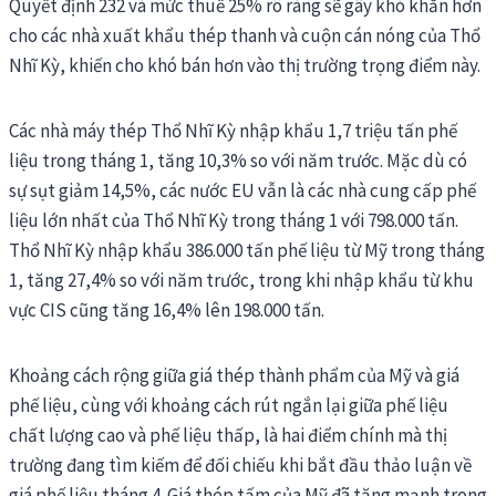
Quyết định 232 và mức thuế 25% rõ ràng sẽ gây khó khăn hơn
cho các nhà xuất khẩu thép thanh và cuộn cán nóng của Thổ
Nhĩ Kỳ, khiến cho khó bán hơn vào thị trường trọng điểm này.
Các nhà máy thép Thổ Nhĩ Kỳ nhập khẩu 1,7 triệu tấn phế
liệu trong tháng 1, tăng 10,3% so với năm trước. Mặc dù có
sự sụt giảm 14,5%, các nước EU vẫn là các nhà cung cấp phế
liệu lớn nhất của Thổ Nhĩ Kỳ trong tháng 1 với 798.000 tấn.
Thổ Nhĩ Kỳ nhập khẩu 386.000 tấn phế liệu từ Mỹ trong tháng
1, tăng 27,4% so với năm trước, trong khi nhập khẩu từ khu
vực CIS cũng tăng 16,4% lên 198.000 tấn.
Khoảng cách rộng giữa giá thép thành phẩm của Mỹ và giá
phế liệu, cùng với khoảng cách rút ngắn lại giữa phế liệu
chất lượng cao và phế liệu thấp, là hai điểm chính mà thị
trường đang tìm kiếm để đối chiếu khi bắt đầu thảo luận về
giá phế liệu tháng 4. Giá thép tấm của Mỹ đã tăng mạnh trong