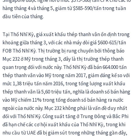
Singapore được nghe nói ở mức $575-580/tấn CFR cho các lô
hàng tháng 4 và tháng 5, giảm từ $585-590/tấn trong tuần
đầu tiên của tháng.
Tại Thổ Nhĩ Kỳ, giá xuất khẩu thép thanh vằn ổn định trong
khoảng giữa tháng 3, với các nhà máy đòi giá $600-615/tấn
FOB Thổ Nhĩ Kỳ. Thị trường bị rung chuyển bởi thông báo
Mục 232 ở Mỹ trong tháng 3, đây là thị trường thép thanh
quan trọng đối với nước này. Thổ Nhĩ Kỳ đã bán 664.000 tấn
thép thanh vằn vào Mỹ trong năm 2017, giảm đáng kể so với
mức 1,38 triệu tấn năm 2016, trong tổng lượng xuất khẩu
thép thanh vằn là 5,60 triệu tấn, nghĩa là doanh số bán hàng
vào Mỹ chiếm 11% trong tổng doanh số bán hàng ra nước
ngoài của nước này. Mục 232 không phải là vấn đề duy nhất
đối với Thổ Nhĩ Kỳ. Công suất tăng ở Trung Đông và Bắc Phi
đã hạn chế các cơ hội xuất khẩu của Thổ Nhĩ Kỳ, trong khi
nhu cầu từ UAE đã bị giảm sút trong những tháng gần đây,