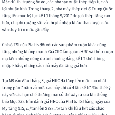
Mặc dù thị trường ồn ào, các nhà sản xuất thép tiếp tục có
lợi nhuận khá. Trong tháng 2, nhà máy thép dẹt ở Trung Quốc
tăng lên mức kỷ lục kể từ tháng 9/2017 do giá thép tăng cao
hơn, chi phí quặng sắt và chi phí nhập khẩu than luyện cốc
vẫn duy trì ở mức gần đây.
Chỉ số TSI của Platts đối với các sản phẩm cuộn khác cũng
tăng nhưng không mạnh. Giá CRC làm giảm HRC và thép cuộn
mạ kẽm nhúng nóng do ảnh hưởng đáng kể từ khối lượng
nhập khẩu, nhưng các nhà máy đã tăng giá hơn.
Tại Mỹ vào đầu tháng 3, giá HRC đã tăng lên mức cao nhất
trong gần 7 năm và mức cao này chỉ có 4 lần kể từ đầu thế kỷ
này với các hạn chế thương mại có thể xảy ra sau khi thông
báo Mục 232. Bản đánh giá HRC của Platts TSI hàng ngày của
Mỹ tăng $15,75/tấn lên $792,75/tấn khi hầu hết các chào