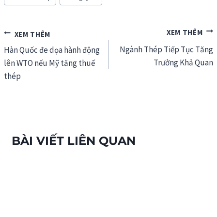
Điều
Ngành Thép Tiếp Tục Tăng
hướng
Hàn Quốc đe dọa hành động
Trưởng Khả Quan
lên WTO nếu Mỹ tăng thuế
bài
thép
viết
BÀI VIẾT LIÊN QUAN