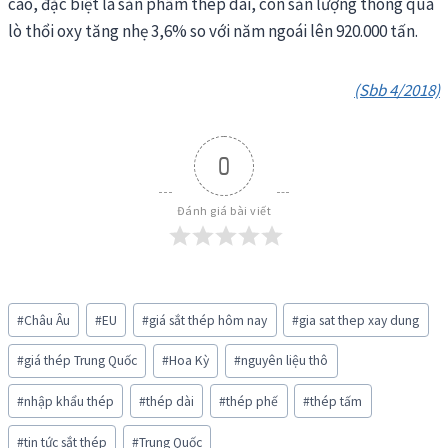
cao, đặc biệt là sản phẩm thép dài, còn sản lượng thông qua
lò thổi oxy tăng nhẹ 3,6% so với năm ngoái lên 920.000 tấn.
(Sbb 4/2018)
0
Đánh giá bài viết
Post
#
Châu Âu
#
EU
#
giá sắt thép hôm nay
#
gia sat thep xay dung
Tags:
#
giá thép Trung Quốc
#
Hoa Kỳ
#
nguyên liệu thô
#
nhập khẩu thép
#
thép dài
#
thép phế
#
thép tấm
#
tin tức sắt thép
#
Trung Quốc