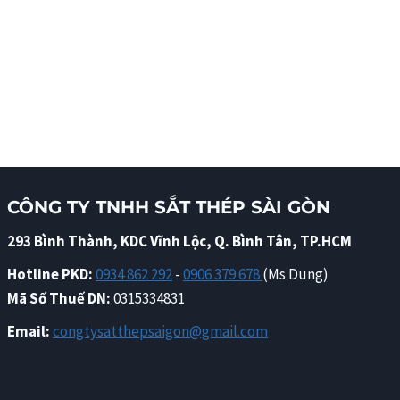
CÔNG TY TNHH SẮT THÉP SÀI GÒN
293 Bình Thành, KDC Vĩnh Lộc, Q. Bình Tân, TP.HCM
Hotline PKD:
0934 862 292
-
0906 379 678
(Ms Dung)
Mã Số Thuế DN:
0315334831
Email:
congtysatthepsaigon@gmail.com