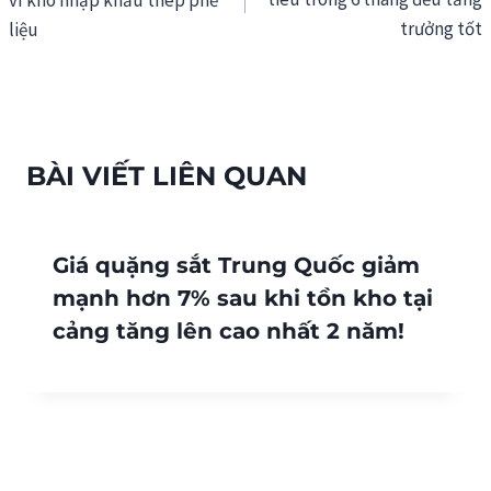
vì khó nhập khẩu thép phế
bài
trưởng tốt
liệu
viết
BÀI VIẾT LIÊN QUAN
Giá quặng sắt Trung Quốc giảm
mạnh hơn 7% sau khi tồn kho tại
cảng tăng lên cao nhất 2 năm!