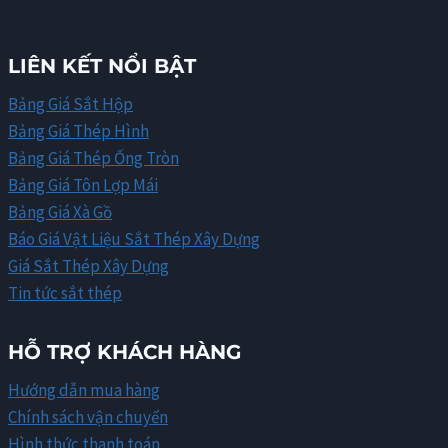
LIÊN KẾT NỔI BẬT
Bảng Giá Sắt Hộp
Bảng Giá Thép Hình
Bảng Giá Thép Ống Tròn
Bảng Giá Tôn Lợp Mái
Bảng Giá Xà Gồ
Báo Giá Vật Liệu Sắt Thép Xây Dựng
Giá Sắt Thép Xây Dựng
Tin tức sắt thép
HỖ TRỢ KHÁCH HÀNG
Hướng dẫn mua hàng
Chính sách vận chuyển
Hình thức thanh toán