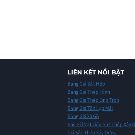
LIÊN KẾT NỔI BẬT
Bảng Giá Sắt Hộp
Bảng Giá Thép Hình
Bảng Giá Thép Ống Tròn
Bảng Giá Tôn Lợp Mái
Bảng Giá Xà Gồ
Báo Giá Vật Liệu Sắt Thép Xây 
Giá Sắt Thép Xây Dựng