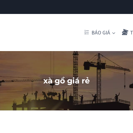
BÁO GIÁ
T
xà gồ giá rẻ