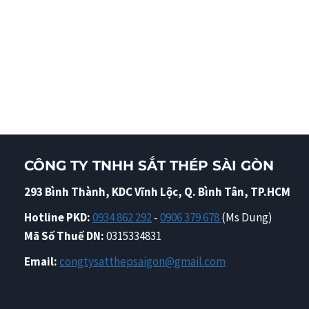
CÔNG TY TNHH SẮT THÉP SÀI GÒN
293 Bình Thành, KDC Vĩnh Lộc, Q. Bình Tân, TP.HCM
Hotline PKD:
0934 862 292
-
0906 379 678
(Ms Dung)
Mã Số Thuế DN:
0315334831
Email:
congtysatthepsaigon@gmail.com