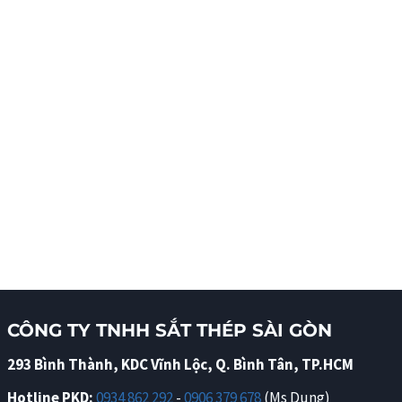
CÔNG TY TNHH SẮT THÉP SÀI GÒN
293 Bình Thành, KDC Vĩnh Lộc, Q. Bình Tân, TP.HCM
Hotline PKD:
0934 862 292
-
0906 379 678
(Ms Dung)