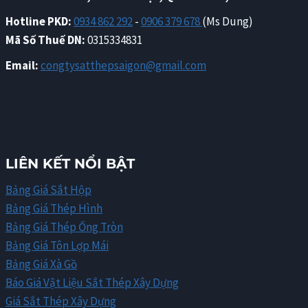
Hotline PKD:
0934 862 292
-
0906 379 678
(Ms Dung)
Mã Số Thuế DN:
0315334831
Email:
congtysatthepsaigon@gmail.com
LIÊN KẾT NỔI BẬT
Bảng Giá Sắt Hộp
Bảng Giá Thép Hình
Bảng Giá Thép Ống Tròn
Bảng Giá Tôn Lợp Mái
Bảng Giá Xà Gồ
Báo Giá Vật Liệu Sắt Thép Xây Dựng
Giá Sắt Thép Xây Dựng