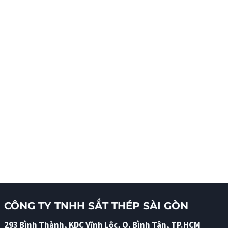
CÔNG TY TNHH SẮT THÉP SÀI GÒN
293 Bình Thành, KDC Vĩnh Lộc, Q. Bình Tân, TP.HCM