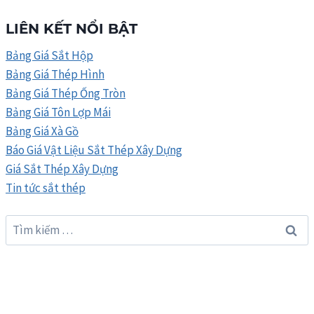
NGHIỆP
NGÀNH
LIÊN KẾT NỔI BẬT
THÉP
XÂY
Bảng Giá Sắt Hộp
DỰNG
Bảng Giá Thép Hình
CHUNG
Bảng Giá Thép Ống Tròn
TAY
PHÒNG
Bảng Giá Tôn Lợp Mái
CHỐNG
Bảng Giá Xà Gồ
ĐẠI
Báo Giá Vật Liệu Sắt Thép Xây Dựng
DỊCH
COVID-
Giá Sắt Thép Xây Dựng
19
Tin tức sắt thép
Tìm
kiếm
cho: