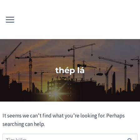
Skip
to
content
thép lá
It seems we can’t find what you’re looking for. Perhaps
searching can help.
Tìm