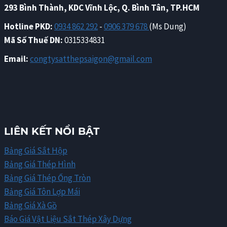
293 Bình Thành, KDC Vĩnh Lộc, Q. Bình Tân, TP.HCM
Hotline PKD:
0934 862 292
-
0906 379 678
(Ms Dung)
Mã Số Thuế DN:
0315334831
Email:
congtysatthepsaigon@gmail.com
LIÊN KẾT NỔI BẬT
Bảng Giá Sắt Hộp
Bảng Giá Thép Hình
Bảng Giá Thép Ống Tròn
Bảng Giá Tôn Lợp Mái
Bảng Giá Xà Gồ
Báo Giá Vật Liệu Sắt Thép Xây Dựng