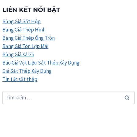
THÉP
LIÊN KẾT NỔI BẬT
HÒA
PHÁT
Bảng Giá Sắt Hộp
THÁNG
Bảng Giá Thép Hình
8/2026
Bảng Giá Thép Ống Tròn
Bảng Giá Tôn Lợp Mái
Bảng Giá Xà Gồ
Báo Giá Vật Liệu Sắt Thép Xây Dựng
Giá Sắt Thép Xây Dựng
Tin tức sắt thép
Tìm
kiếm
cho: