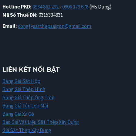
Hotline PKD:
0934 862 292
-
0906 379 678
(Ms Dung)
Mã Số Thuế DN:
0315334831
Email:
congtysatthepsaigon@gmail.com
LIÊN KẾT NỔI BẬT
Bảng Giá Sắt Hộp
Bảng Giá Thép Hình
Bảng Giá Thép Ống Tròn
Bảng Giá Tôn Lợp Mái
Bảng Giá Xà Gồ
Báo Giá Vật Liệu Sắt Thép Xây Dựng
Giá Sắt Thép Xây Dựng