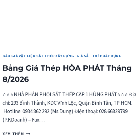
BÁO GIÁ VẬT LIỆU SẮT THÉP XÂY DỰNG
|
GIÁ SẮT THÉP XÂY DỰNG
Bảng Giá Thép HÒA PHÁT Tháng
8/2026
⭐⭐⭐NHÀ PHÂN PHỐI SẮT THÉP CẤP 1 HÙNG PHÁT⭐⭐⭐ Địa
chỉ: 293 Bình Thành, KDC Vĩnh Lộc, Quận Bình Tân, TP HCM.
Hotline: 0934 862 292 (Ms.Dung) Điện thoại: 028.66829799
(P.KDoanh) – Fax:…
BẢNG
XEM THÊM
GIÁ