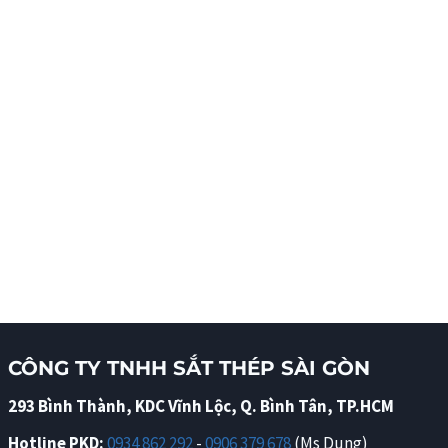
CÔNG TY TNHH SẮT THÉP SÀI GÒN
293 Bình Thành, KDC Vĩnh Lộc, Q. Bình Tân, TP.HCM
Hotline PKD:
0934 862 292
-
0906 379 678
(Ms Dung)