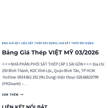
BÁO GIÁ VẬT LIỆU SẮT THÉP XÂY DỰNG
|
GIÁ SẮT THÉP XÂY DỰNG
Bảng Giá Thép VIỆT MỸ 03/2026
⭐⭐⭐NHÀ PHÂN PHỐI SẮT THÉP CẤP 1 SÀI GÒN⭐⭐⭐ Địa chỉ:
293 Bình Thành, KDC Vĩnh Lộc, Quận Bình Tân, TP HCM.
Hotline: 0934 862 292 (Ms.Dung) Điện thoại: 028.66829799
(P.KDoanh) –…
BẢNG
XEM THÊM
GIÁ
THÉP
LIÊN KẾT NỔI BẬT