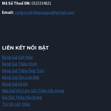
Mã Số Thuế DN:
0315334831
Email:
congtysatthepsaigon@gmail.com
LIÊN KẾT NỔI BẬT
Bảng Giá Sắt Hộp
Bảng Giá Thép Hình
Bảng Giá Thép Ống Tròn
Bảng Giá Tôn Lợp Mái
Bảng Giá Xà Gồ
Báo Giá Vật Liệu Sắt Thép Xây Dựng
Giá Sắt Thép Xây Dựng
Tin tức sắt thép