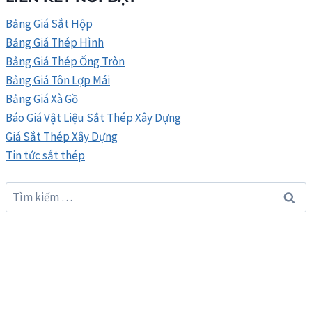
VIỆT
MỸ
Bảng Giá Sắt Hộp
03/2026
Bảng Giá Thép Hình
Bảng Giá Thép Ống Tròn
Bảng Giá Tôn Lợp Mái
Bảng Giá Xà Gồ
Báo Giá Vật Liệu Sắt Thép Xây Dựng
Giá Sắt Thép Xây Dựng
Tin tức sắt thép
Tìm
kiếm
cho: