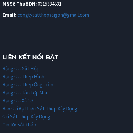
Mã Số Thuế DN:
0315334831
Email:
congtysatthepsaigon@gmail.com
LIÊN KẾT NỔI BẬT
Bảng Giá Sắt Hộp
Bảng Giá Thép Hình
Bảng Giá Thép Ống Tròn
Bảng Giá Tôn Lợp Mái
Bảng Giá Xà Gồ
Báo Giá Vật Liệu Sắt Thép Xây Dựng
Giá Sắt Thép Xây Dựng
Tin tức sắt thép