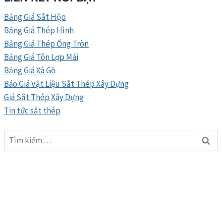
HÌNH
THÁNG
Bảng Giá Sắt Hộp
8/2026
Bảng Giá Thép Hình
Bảng Giá Thép Ống Tròn
Bảng Giá Tôn Lợp Mái
Bảng Giá Xà Gồ
Báo Giá Vật Liệu Sắt Thép Xây Dựng
Giá Sắt Thép Xây Dựng
Tin tức sắt thép
Tìm
kiếm
cho: