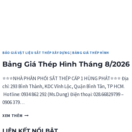
BÁO GIÁ VẬT LIỆU SẮT THÉP XÂY DỰNG
|
BẢNG GIÁ THÉP HÌNH
Bảng Giá Thép Hình Tháng 8/2026
⭐⭐⭐NHÀ PHÂN PHỐI SẮT THÉP CẤP 1 HÙNG PHÁT⭐⭐⭐ Địa
chỉ: 293 Bình Thành, KDC Vĩnh Lộc, Quận Bình Tân, TP HCM.
Hotline: 0934 862 292 (Ms.Dung) Điện thoại: 028.66829799 –
0906 379…
BẢNG
XEM THÊM
GIÁ
THÉP
LIÊN KẾT NỔI BẬT