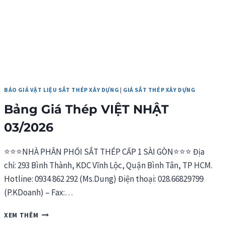
BÁO GIÁ VẬT LIỆU SẮT THÉP XÂY DỰNG
|
GIÁ SẮT THÉP XÂY DỰNG
Bảng Giá Thép VIỆT NHẬT
03/2026
⭐⭐⭐NHÀ PHÂN PHỐI SẮT THÉP CẤP 1 SÀI GÒN⭐⭐⭐ Địa
chỉ: 293 Bình Thành, KDC Vĩnh Lộc, Quận Bình Tân, TP HCM.
Hotline: 0934 862 292 (Ms.Dung) Điện thoại: 028.66829799
(P.KDoanh) – Fax:…
BẢNG
XEM THÊM
GIÁ