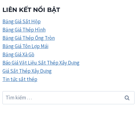
THÉP
LIÊN KẾT NỔI BẬT
VIỆT
NHẬT
Bảng Giá Sắt Hộp
03/2026
Bảng Giá Thép Hình
Bảng Giá Thép Ống Tròn
Bảng Giá Tôn Lợp Mái
Bảng Giá Xà Gồ
Báo Giá Vật Liệu Sắt Thép Xây Dựng
Giá Sắt Thép Xây Dựng
Tin tức sắt thép
Tìm
kiếm
cho: