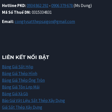
Hotline PKD:
0934 862 292
-
0906 379 678
(Ms Dung)
Mã Số Thuế DN:
0315334831
Email:
congtysatthepsaigon@gmail.com
LIÊN KẾT NỔI BẬT
Bảng Giá Sắt Hộp
Bảng Giá Thép Hình
Bảng Giá Thép Ống Tròn
Bảng Giá Tôn Lợp Mái
Bảng Giá Xà Gồ
Báo Giá Vật Liệu Sắt Thép Xây Dựng
Giá Sắt Thép Xây Dựng