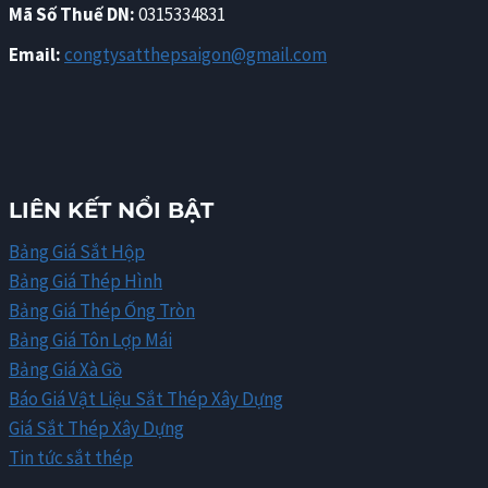
Mã Số Thuế DN:
0315334831
Email:
congtysatthepsaigon@gmail.com
LIÊN KẾT NỔI BẬT
Bảng Giá Sắt Hộp
Bảng Giá Thép Hình
Bảng Giá Thép Ống Tròn
Bảng Giá Tôn Lợp Mái
Bảng Giá Xà Gồ
Báo Giá Vật Liệu Sắt Thép Xây Dựng
Giá Sắt Thép Xây Dựng
Tin tức sắt thép