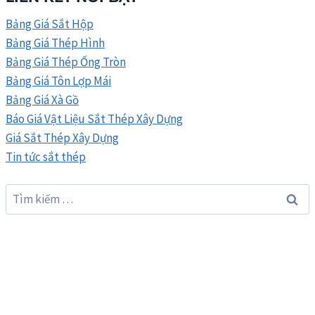
VIỆT
ÚC
Bảng Giá Sắt Hộp
03/2026
Bảng Giá Thép Hình
Bảng Giá Thép Ống Tròn
Bảng Giá Tôn Lợp Mái
Bảng Giá Xà Gồ
Báo Giá Vật Liệu Sắt Thép Xây Dựng
Giá Sắt Thép Xây Dựng
Tin tức sắt thép
Tìm
kiếm
cho: