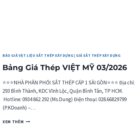
BÁO GIÁ VẬT LIỆU SẮT THÉP XÂY DỰNG
|
GIÁ SẮT THÉP XÂY DỰNG
Bảng Giá Thép VIỆT MỸ 03/2026
⭐⭐⭐NHÀ PHÂN PHỐI SẮT THÉP CẤP 1 SÀI GÒN⭐⭐⭐ Địa chỉ:
293 Bình Thành, KDC Vĩnh Lộc, Quận Bình Tân, TP HCM.
Hotline: 0934 862 292 (Ms.Dung) Điện thoại: 028.66829799
(P.KDoanh) –…
BẢNG
XEM THÊM
GIÁ
THÉP