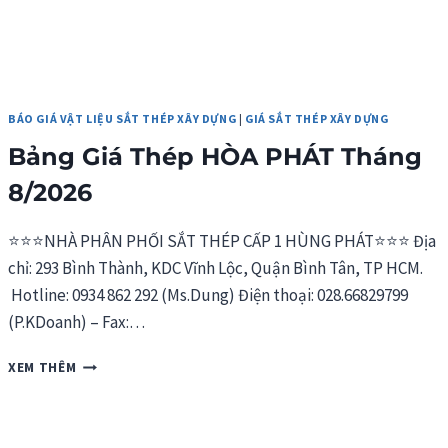
BÁO GIÁ VẬT LIỆU SẮT THÉP XÂY DỰNG
|
GIÁ SẮT THÉP XÂY DỰNG
Bảng Giá Thép HÒA PHÁT Tháng
8/2026
⭐⭐⭐NHÀ PHÂN PHỐI SẮT THÉP CẤP 1 HÙNG PHÁT⭐⭐⭐ Địa
chỉ: 293 Bình Thành, KDC Vĩnh Lộc, Quận Bình Tân, TP HCM.
Hotline: 0934 862 292 (Ms.Dung) Điện thoại: 028.66829799
(P.KDoanh) – Fax:…
BẢNG
XEM THÊM
GIÁ
THÉP
HÒA
PHÁT