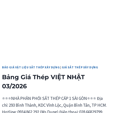
VIỆT
MỸ
03/2026
BÁO GIÁ VẬT LIỆU SẮT THÉP XÂY DỰNG
|
GIÁ SẮT THÉP XÂY DỰNG
Bảng Giá Thép VIỆT NHẬT
03/2026
⭐⭐⭐NHÀ PHÂN PHỐI SẮT THÉP CẤP 1 SÀI GÒN⭐⭐⭐ Địa
chỉ: 293 Bình Thành, KDC Vĩnh Lộc, Quận Bình Tân, TP HCM.
Hotline: 0934 862 292 (Ms.Dung) Điện thoại: 028.66829799