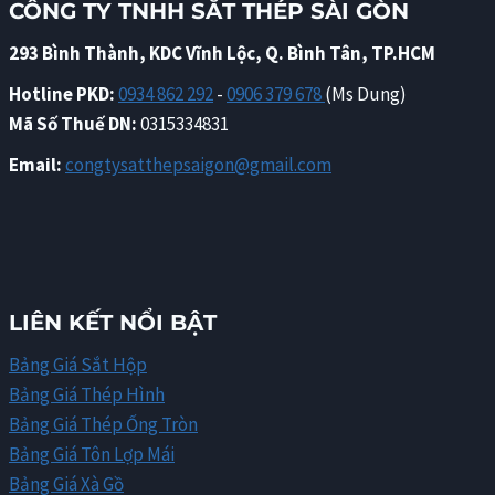
CÔNG TY TNHH SẮT THÉP SÀI GÒN
293 Bình Thành, KDC Vĩnh Lộc, Q. Bình Tân, TP.HCM
Hotline PKD:
0934 862 292
-
0906 379 678
(Ms Dung)
Mã Số Thuế DN:
0315334831
Email:
congtysatthepsaigon@gmail.com
LIÊN KẾT NỔI BẬT
Bảng Giá Sắt Hộp
Bảng Giá Thép Hình
Bảng Giá Thép Ống Tròn
Bảng Giá Tôn Lợp Mái
Bảng Giá Xà Gồ