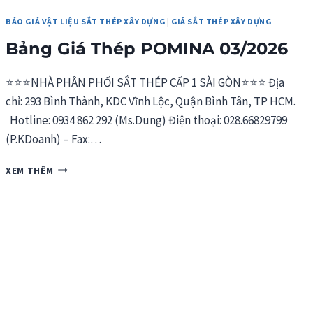
BÁO GIÁ VẬT LIỆU SẮT THÉP XÂY DỰNG
|
GIÁ SẮT THÉP XÂY DỰNG
Bảng Giá Thép POMINA 03/2026
⭐⭐⭐NHÀ PHÂN PHỐI SẮT THÉP CẤP 1 SÀI GÒN⭐⭐⭐ Địa
chỉ: 293 Bình Thành, KDC Vĩnh Lộc, Quận Bình Tân, TP HCM.
Hotline: 0934 862 292 (Ms.Dung) Điện thoại: 028.66829799
(P.KDoanh) – Fax:…
BẢNG
XEM THÊM
GIÁ
THÉP
POMINA
03/2026