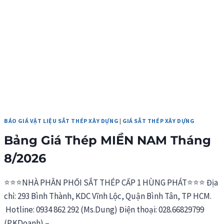
THÁNG
8/2026
BÁO GIÁ VẬT LIỆU SẮT THÉP XÂY DỰNG
|
GIÁ SẮT THÉP XÂY DỰNG
Bảng Giá Thép MIỀN NAM Tháng
8/2026
⭐⭐⭐NHÀ PHÂN PHỐI SẮT THÉP CẤP 1 HÙNG PHÁT⭐⭐⭐ Địa
chỉ: 293 Bình Thành, KDC Vĩnh Lộc, Quận Bình Tân, TP HCM.
Hotline: 0934 862 292 (Ms.Dung) Điện thoại: 028.66829799
(P.KDoanh) –…