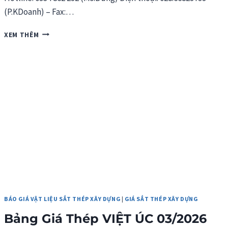
(P.KDoanh) – Fax:…
BẢNG
XEM THÊM
GIÁ
THÉP
VIỆT
NHẬT
03/2026
BÁO GIÁ VẬT LIỆU SẮT THÉP XÂY DỰNG
|
GIÁ SẮT THÉP XÂY DỰNG
Bảng Giá Thép VIỆT ÚC 03/2026