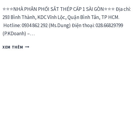
⭐⭐⭐NHÀ PHÂN PHỐI SẮT THÉP CẤP 1 SÀI GÒN⭐⭐⭐ Địa chỉ:
293 Bình Thành, KDC Vĩnh Lộc, Quận Bình Tân, TP HCM.
Hotline: 0934 862 292 (Ms.Dung) Điện thoại: 028.66829799
(P.KDoanh) –…
BẢNG
XEM THÊM
GIÁ
THÉP
VIỆT
ÚC
03/2026