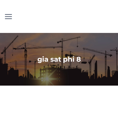
Skip
to
content
gia sat phi 8