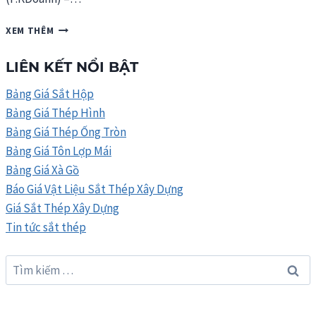
BẢNG
XEM THÊM
GIÁ
THÉP
LIÊN KẾT NỔI BẬT
MIỀN
NAM
Bảng Giá Sắt Hộp
THÁNG
Bảng Giá Thép Hình
8/2026
Bảng Giá Thép Ống Tròn
Bảng Giá Tôn Lợp Mái
Bảng Giá Xà Gồ
Báo Giá Vật Liệu Sắt Thép Xây Dựng
Giá Sắt Thép Xây Dựng
Tin tức sắt thép
Tìm
kiếm
cho: