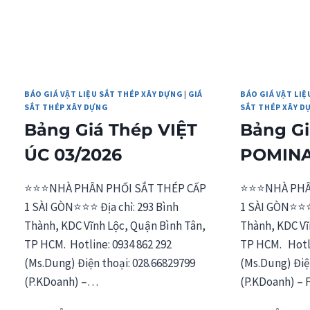
BÁO GIÁ VẬT LIỆU SẮT THÉP XÂY DỰNG
|
GIÁ
BÁO GIÁ VẬT LIỆ
SẮT THÉP XÂY DỰNG
SẮT THÉP XÂY D
Bảng Giá Thép VIỆT
Bảng Gi
ÚC 03/2026
POMINA
⭐⭐⭐NHÀ PHÂN PHỐI SẮT THÉP CẤP
⭐⭐⭐NHÀ PHÂN
1 SÀI GÒN⭐⭐⭐ Địa chỉ: 293 Bình
1 SÀI GÒN⭐⭐⭐ 
Thành, KDC Vĩnh Lộc, Quận Bình Tân,
Thành, KDC Vĩ
TP HCM. Hotline: 0934 862 292
TP HCM. Hotli
(Ms.Dung) Điện thoại: 028.66829799
(Ms.Dung) Điệ
(P.KDoanh) –…
(P.KDoanh) – 
BẢNG
BẢN