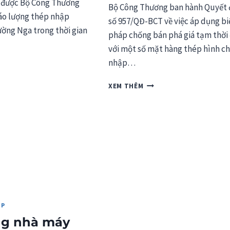
 được Bộ Công Thương
Bộ Công Thương ban hành Quyết 
áo lượng thép nhập
số 957/QĐ-BCT về việc áp dụng bi
ường Nga trong thời gian
pháp chống bán phá giá tạm thời 
với một số mặt hàng thép hình c
nhập…
VIỆT
XEM THÊM
NAM
ÁP
ỜNG
DỤNG
P
BIỆN
U
PHÁP
N
CHỐNG
C
BÁN
PHÁ
NH
GIÁ
P
TẠM
THỜI
ÉP
ĐỐI
ng nhà máy
VỚI