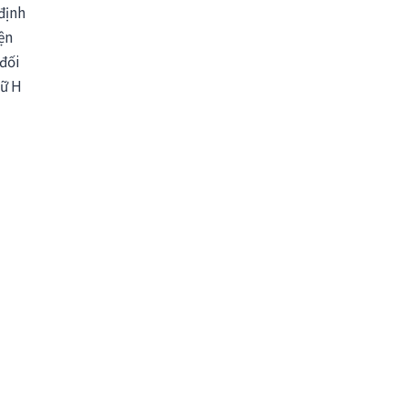
định
ện
đối
hữ H