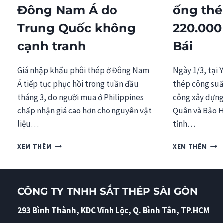
Đông Nam Á do
ống thé
Trung Quốc không
220.000
cạnh tranh
Bái
Giá nhập khẩu phôi thép ở Đông Nam
Ngày 1/3, tại 
Á tiếp tục phục hồi trong tuần đầu
thép công suấ
tháng 3, do người mua ở Philippines
công xây dựng 
chấp nhận giá cao hơn cho nguyên vật
Quân và Bảo H
liệu…
tỉnh…
GIÁ
XÂY
XEM THÊM
XEM THÊM
PHÔI
DỰN
THÉP
NHÀ
TĂNG
MÁY
Ở
ỐNG
CÔNG TY TNHH SẮT THÉP SÀI GÒN
ĐÔNG
THÉ
NAM
CÔN
293 Bình Thành, KDC Vĩnh Lộc, Q. Bình Tân, TP.HCM
Á
SUẤ