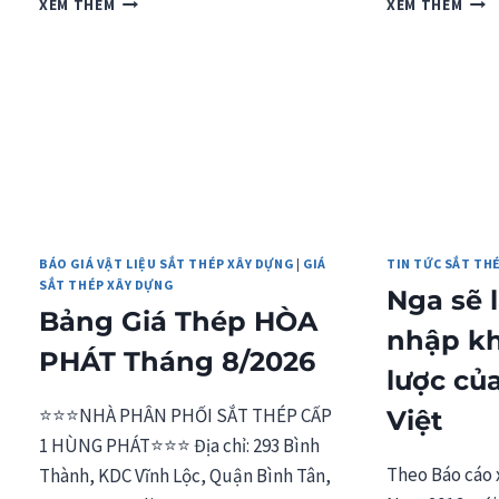
XEM THÊM
XEM THÊM
GIÁ
GIÁ
THÉP
THÉ
VIỆT
POM
ÚC
03/2
03/2026
BÁO GIÁ VẬT LIỆU SẮT THÉP XÂY DỰNG
|
GIÁ
TIN TỨC SẮT TH
SẮT THÉP XÂY DỰNG
Nga sẽ l
Bảng Giá Thép HÒA
nhập kh
PHÁT Tháng 8/2026
lược củ
⭐⭐⭐NHÀ PHÂN PHỐI SẮT THÉP CẤP
Việt
1 HÙNG PHÁT⭐⭐⭐ Địa chỉ: 293 Bình
Theo Báo cáo 
Thành, KDC Vĩnh Lộc, Quận Bình Tân,