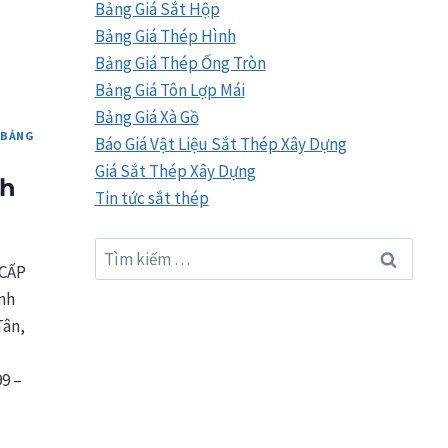
Bảng Giá Sắt Hộp
Bảng Giá Thép Hình
Bảng Giá Thép Ống Tròn
Bảng Giá Tôn Lợp Mái
Bảng Giá Xà Gồ
|
BẢNG
Báo Giá Vật Liệu Sắt Thép Xây Dựng
Giá Sắt Thép Xây Dựng
nh
Tin tức sắt thép
Tìm
CẤP
kiếm
nh
cho:
Tân,
99 –