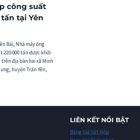
THÉP
p công suất
HÌNH
 tấn tại Yên
CHỮ
H
NHẬP
KHẨU
(AD03)
Yên Bái, Nhà máy ống
t 220.000 tấn được khởi
trên địa bàn hai xã Minh
ưng, huyện Trấn Yên,
G
LIÊN KẾT NỔI BẬT
P
G
Bảng Giá Sắt Hộp
T