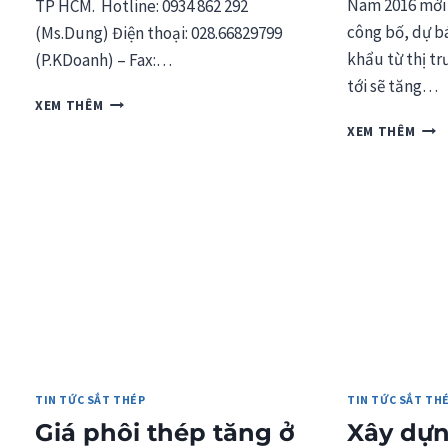
Nam 2016 mới
TP HCM. Hotline: 0934 862 292
công bố, dự b
(Ms.Dung) Điện thoại: 028.66829799
khẩu từ thị tr
(P.KDoanh) – Fax:…
tới sẽ tăng…
BẢNG
XEM THÊM
GIÁ
NGA
XEM THÊM
THÉP
SẼ
HÒA
LÀ
PHÁT
THỊ
THÁNG
TRƯ
8/2026
NHẬ
KHẨ
CHIẾ
LƯỢ
CỦA
NGÀ
THÉ
VIỆT
TIN TỨC SẮT THÉP
TIN TỨC SẮT TH
Giá phôi thép tăng ở
Xây dự