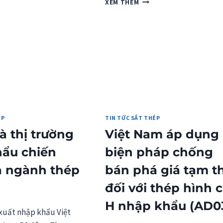
XEM THÊM
GIÁ
P
THÉP
INA
HÌNH
026
THÁNG
8/2026
ÉP
TIN TỨC SẮT THÉP
à thị trường
Việt Nam áp dụng
ẩu chiến
biện pháp chống
a ngành thép
bán phá giá tạm t
đối với thép hình 
H nhập khẩu (AD0
xuất nhập khẩu Việt