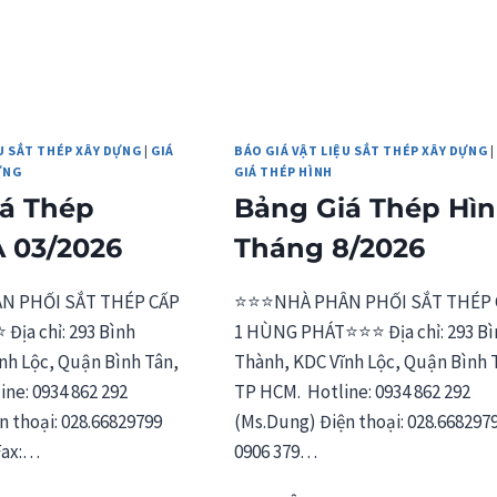
U SẮT THÉP XÂY DỰNG
|
GIÁ
BÁO GIÁ VẬT LIỆU SẮT THÉP XÂY DỰNG
ỰNG
GIÁ THÉP HÌNH
á Thép
Bảng Giá Thép Hì
 03/2026
Tháng 8/2026
 PHỐI SẮT THÉP CẤP
⭐⭐⭐NHÀ PHÂN PHỐI SẮT THÉP 
Địa chỉ: 293 Bình
1 HÙNG PHÁT⭐⭐⭐ Địa chỉ: 293 Bì
nh Lộc, Quận Bình Tân,
Thành, KDC Vĩnh Lộc, Quận Bình 
ne: 0934 862 292
TP HCM. Hotline: 0934 862 292
n thoại: 028.66829799
(Ms.Dung) Điện thoại: 028.668297
Fax:…
0906 379…
G
BẢNG