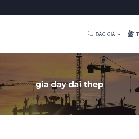
BÁO GIÁ
T
gia day dai thep