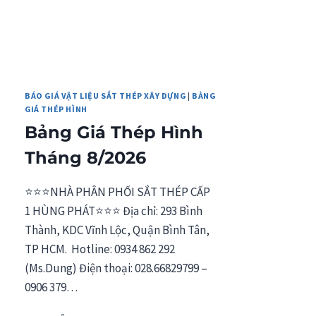
BÁO GIÁ VẬT LIỆU SẮT THÉP XÂY DỰNG
|
BẢNG
GIÁ THÉP HÌNH
Bảng Giá Thép Hình
Tháng 8/2026
⭐⭐⭐NHÀ PHÂN PHỐI SẮT THÉP CẤP
1 HÙNG PHÁT⭐⭐⭐ Địa chỉ: 293 Bình
Thành, KDC Vĩnh Lộc, Quận Bình Tân,
TP HCM. Hotline: 0934 862 292
(Ms.Dung) Điện thoại: 028.66829799 –
0906 379…
BẢNG