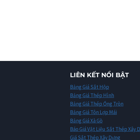
LIÊN KẾT NỔI BẬT
Bảng Giá Sắt Hộp
Bảng Giá Thép Hình
Bảng Giá Thép Ống Tròn
Bảng Giá Tôn Lợp Mái
Bảng Giá Xà Gồ
Báo Giá Vật Liệu Sắt Thép Xây 
Giá Sắt Thép Xây Dựng