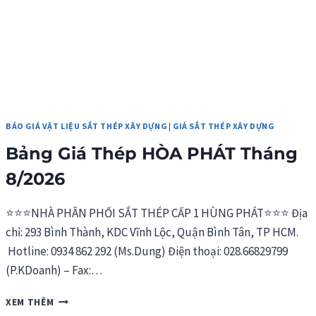
BÁO GIÁ VẬT LIỆU SẮT THÉP XÂY DỰNG
|
GIÁ SẮT THÉP XÂY DỰNG
Bảng Giá Thép HÒA PHÁT Tháng
8/2026
⭐⭐⭐NHÀ PHÂN PHỐI SẮT THÉP CẤP 1 HÙNG PHÁT⭐⭐⭐ Địa
chỉ: 293 Bình Thành, KDC Vĩnh Lộc, Quận Bình Tân, TP HCM.
Hotline: 0934 862 292 (Ms.Dung) Điện thoại: 028.66829799
(P.KDoanh) – Fax:…
BẢNG
XEM THÊM
GIÁ