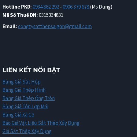
Hotline PKD:
0934 862 292
-
0906 379 678
(Ms Dung)
Mã Số Thuế DN:
0315334831
Email:
congtysatthepsaigon@gmail.com
LIÊN KẾT NỔI BẬT
Bảng Giá Sắt Hộp
Bảng Giá Thép Hình
Bảng Giá Thép Ống Tròn
Bảng Giá Tôn Lợp Mái
Bảng Giá Xà Gồ
Báo Giá Vật Liệu Sắt Thép Xây Dựng
Giá Sắt Thép Xây Dựng