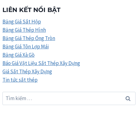
THÉP
LIÊN KẾT NỔI BẬT
HÒA
PHÁT
Bảng Giá Sắt Hộp
THÁNG
Bảng Giá Thép Hình
8/2026
Bảng Giá Thép Ống Tròn
Bảng Giá Tôn Lợp Mái
Bảng Giá Xà Gồ
Báo Giá Vật Liệu Sắt Thép Xây Dựng
Giá Sắt Thép Xây Dựng
Tin tức sắt thép
Tìm
kiếm
cho: