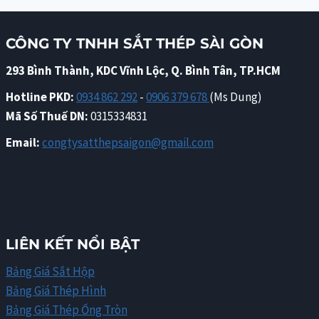
CÔNG TY TNHH SẮT THÉP SÀI GÒN
293 Bình Thành, KDC Vĩnh Lộc, Q. Bình Tân, TP.HCM
Hotline PKD:
0934 862 292
-
0906 379 678
(Ms Dung)
Mã Số Thuế DN:
0315334831
Email:
congtysatthepsaigon@gmail.com
LIÊN KẾT NỔI BẬT
Bảng Giá Sắt Hộp
Bảng Giá Thép Hình
Bảng Giá Thép Ống Tròn