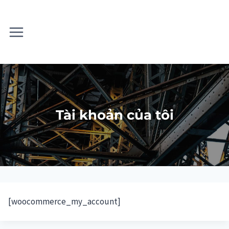
Skip
to
content
Tài khoản của tôi
[woocommerce_my_account]