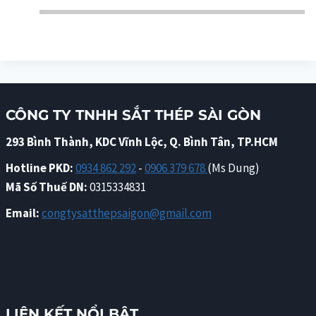
CÔNG TY TNHH SẮT THÉP SÀI GÒN
293 Bình Thành, KDC Vĩnh Lộc, Q. Bình Tân, TP.HCM
Hotline PKD:
0934 862 292
-
0906 379 678
(Ms Dung)
Mã Số Thuế DN:
0315334831
Email:
congtysatthepsaigon@gmail.com
LIÊN KẾT NỔI BẬT