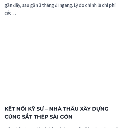
gần đây, sau gần 3 tháng đi ngang. Lý do chính là chi phí
các…
KẾT NỐI KỸ SƯ – NHÀ THẦU XÂY DỰNG
CÙNG SẮT THÉP SÀI GÒN