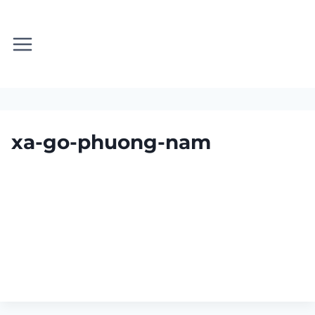
Skip
to
content
xa-go-phuong-nam