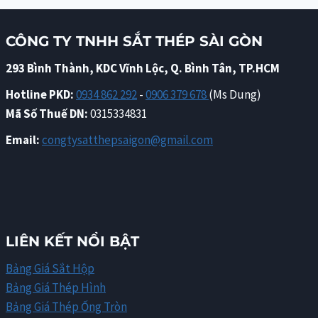
CÔNG TY TNHH SẮT THÉP SÀI GÒN
293 Bình Thành, KDC Vĩnh Lộc, Q. Bình Tân, TP.HCM
Hotline PKD:
0934 862 292
-
0906 379 678
(Ms Dung)
Mã Số Thuế DN:
0315334831
Email:
congtysatthepsaigon@gmail.com
LIÊN KẾT NỔI BẬT
Bảng Giá Sắt Hộp
Bảng Giá Thép Hình
Bảng Giá Thép Ống Tròn