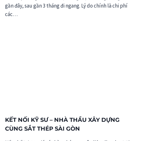
gần đây, sau gần 3 tháng đi ngang. Lý do chính là chi phí
các…
KẾT NỐI KỸ SƯ – NHÀ THẦU XÂY DỰNG
CÙNG SẮT THÉP SÀI GÒN