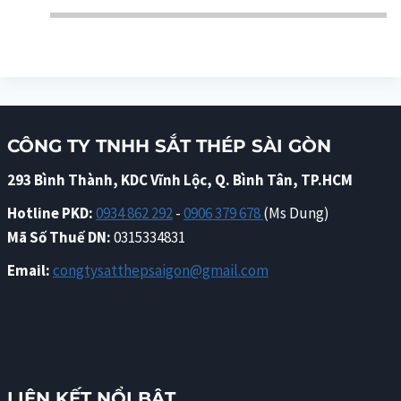
CÔNG TY TNHH SẮT THÉP SÀI GÒN
293 Bình Thành, KDC Vĩnh Lộc, Q. Bình Tân, TP.HCM
Hotline PKD:
0934 862 292
-
0906 379 678
(Ms Dung)
Mã Số Thuế DN:
0315334831
Email:
congtysatthepsaigon@gmail.com
LIÊN KẾT NỔI BẬT