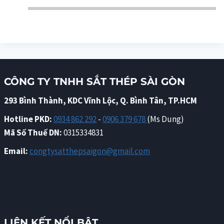
CÔNG TY TNHH SẮT THÉP SÀI GÒN
293 Bình Thành, KDC Vĩnh Lộc, Q. Bình Tân, TP.HCM
Hotline PKD:
0934 862 292
-
0906 379 678
(Ms Dung)
Mã Số Thuế DN:
0315334831
Email:
congtysatthepsaigon@gmail.com
LIÊN KẾT NỔI BẬT