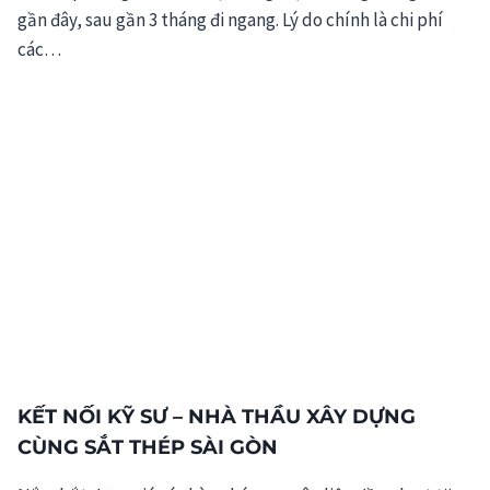
gần đây, sau gần 3 tháng đi ngang. Lý do chính là chi phí
các…
KẾT NỐI KỸ SƯ – NHÀ THẦU XÂY DỰNG
CÙNG SẮT THÉP SÀI GÒN