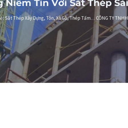
 Niềm Tin Với Sắt Thép Sà
& lẻ : Sắt Thép Xây Dựng, Tôn, Xà Gồ, Thép Tấm… CÔNG TY TNH