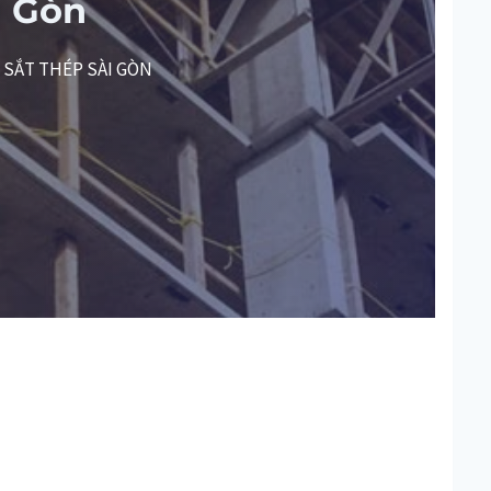
i Gòn
H SẮT THÉP SÀI GÒN