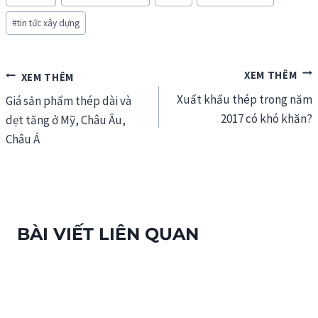
Tags:
#
tin tức xây dựng
Điều
Xuất khẩu thép trong năm
hướng
Giá sản phẩm thép dài và
2017 có khó khăn?
dẹt tăng ở Mỹ, Châu Âu,
bài
Châu Á
viết
BÀI VIẾT LIÊN QUAN