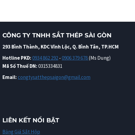
CÔNG TY TNHH SẮT THÉP SÀI GÒN
293 Bình Thành, KDC Vĩnh Lộc, Q. Bình Tân, TP.HCM
Hotline PKD:
0934 862 292
-
0906 379 678
(Ms Dung)
Mã Số Thuế DN:
0315334831
Email:
congtysatthepsaigon@gmail.com
LIÊN KẾT NỔI BẬT
Bảng Giá Sắt Hộp