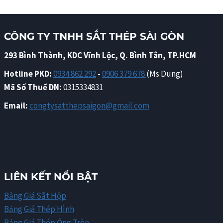
CÔNG TY TNHH SẮT THÉP SÀI GÒN
293 Bình Thành, KDC Vĩnh Lộc, Q. Bình Tân, TP.HCM
Hotline PKD:
0934 862 292
-
0906 379 678
(Ms Dung)
Mã Số Thuế DN:
0315334831
Email:
congtysatthepsaigon@gmail.com
LIÊN KẾT NỔI BẬT
Bảng Giá Sắt Hộp
Bảng Giá Thép Hình
Bảng Giá Thép Ống Tròn