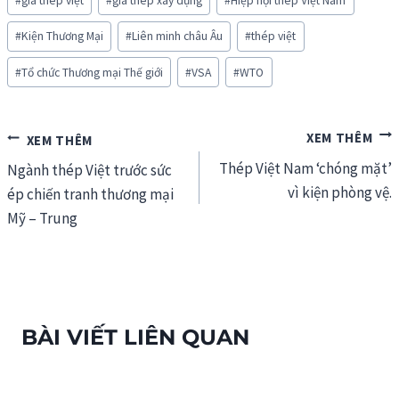
#
giá thép việt
#
giá thép xây dựng
#
Hiệp hội thép Việt Nam
#
Kiện Thương Mại
#
Liên minh châu Âu
#
thép việt
#
Tổ chức Thương mại Thế giới
#
VSA
#
WTO
Điều
Thép Việt Nam ‘chóng mặt’
hướng
Ngành thép Việt trước sức
vì kiện phòng vệ.
ép chiến tranh thương mại
bài
Mỹ – Trung
viết
BÀI VIẾT LIÊN QUAN