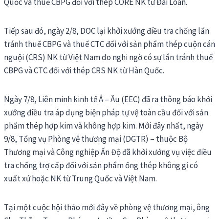
Quốc và thuế CBPG đối với thép CORE NK từ Đài Loan.
Tiếp sau đó, ngày 2/8, DOC lại khởi xướng điều tra chống lẩn
tránh thuế CBPG và thuế CTC đối với sản phẩm thép cuộn cán
nguội (CRS) NK từ Việt Nam do nghi ngờ có sự lẩn tránh thuế
CBPG và CTC đối với thép CRS NK từ Hàn Quốc.
Ngày 7/8, Liên minh kinh tế Á – Âu (EEC) đã ra thông báo khởi
xướng điều tra áp dụng biện pháp tự vệ toàn cầu đối với sản
phẩm thép hợp kim và không hợp kim. Mới đây nhất, ngày
9/8, Tổng vụ Phòng vệ thương mại (DGTR) – thuộc Bộ
Thương mại và Công nghiệp Ấn Độ đã khởi xướng vụ việc điều
tra chống trợ cấp đối với sản phẩm ống thép không gỉ có
xuất xứ hoặc NK từ Trung Quốc và Việt Nam.
Tại một cuộc hội thảo mới đây về phòng vệ thương mại, ông