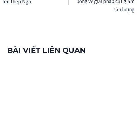
đồng về giải pháp cắt giảm
lên thép Nga
bài
sản lượng
viết
BÀI VIẾT LIÊN QUAN