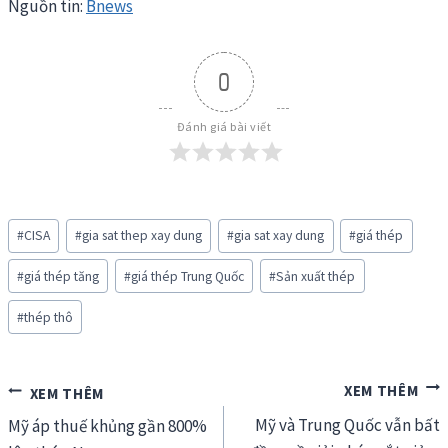
Nguồn tin:
Bnews
0
Đánh giá bài viết
Post
#
CISA
#
gia sat thep xay dung
#
gia sat xay dung
#
giá thép
Tags:
#
giá thép tăng
#
giá thép Trung Quốc
#
Sản xuất thép
#
thép thô
Điều
Mỹ và Trung Quốc vẫn bất
hướng
Mỹ áp thuế khủng gần 800%