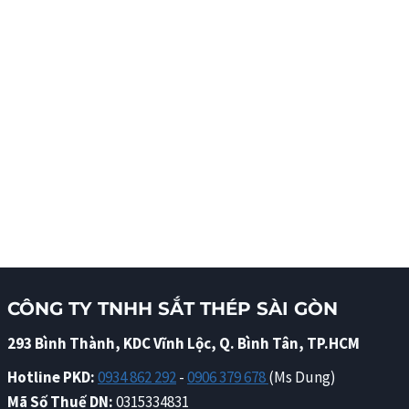
CÔNG TY TNHH SẮT THÉP SÀI GÒN
293 Bình Thành, KDC Vĩnh Lộc, Q. Bình Tân, TP.HCM
Hotline PKD:
0934 862 292
-
0906 379 678
(Ms Dung)
Mã Số Thuế DN:
0315334831