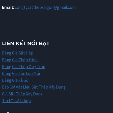
Email:
congtysatthepsaigon@gmail.com
LIÊN KẾT NỔI BẬT
Bảng Giá Sắt Hộp
Bảng Giá Thép Hình
Bảng Giá Thép Ống Tròn
Bảng Giá Tôn Lợp Mái
Bảng Giá Xà Gồ
Báo Giá Vật Liệu Sắt Thép Xây Dựng
Giá Sắt Thép Xây Dựng
Tin tức sắt thép