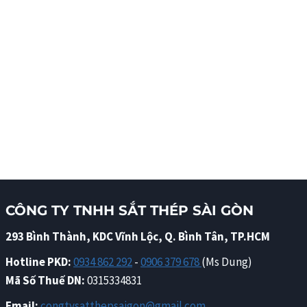
CÔNG TY TNHH SẮT THÉP SÀI GÒN
293 Bình Thành, KDC Vĩnh Lộc, Q. Bình Tân, TP.HCM
Hotline PKD:
0934 862 292
-
0906 379 678
(Ms Dung)
Mã Số Thuế DN:
0315334831
Email:
congtysatthepsaigon@gmail.com