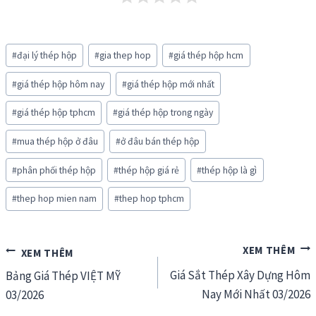
Post
#
đại lý thép hộp
#
gia thep hop
#
giá thép hộp hcm
Tags:
#
giá thép hộp hôm nay
#
giá thép hộp mới nhất
#
giá thép hộp tphcm
#
giá thép hộp trong ngày
#
mua thép hộp ở đâu
#
ở đâu bán thép hộp
#
phân phối thép hộp
#
thép hộp giá rẻ
#
thép hộp là gì
#
thep hop mien nam
#
thep hop tphcm
Điều
Giá Sắt Thép Xây Dựng Hôm
hướng
Bảng Giá Thép VIỆT MỸ
Nay Mới Nhất 03/2026
03/2026
bài