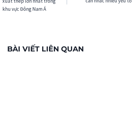
cân nhắc nhiều yếu tố
xuất thép lớn nhất trong
bài
khu vực Đông Nam Á
viết
BÀI VIẾT LIÊN QUAN