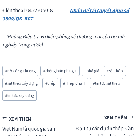
Điện thoại: 04.2220.5018
Nhấp để tải Quyết định số
3599/QĐ-BCT
(Phòng Điều tra vụ kiện phòng vệ thương mại của doanh
nghiệp trong nước)
Post
#
Bộ Công Thương
#
chống bán phá giá
#
phá giá
#
sắt thép
Tags:
#
sắt thép xây dựng
#
thép
#
Thép Chữ H
#
tin tức sắt thép
#
tin tức xây dựng
Điều
Đầu tư các dự án thép: Cần
hướng
Việt Nam là quốc gia sản