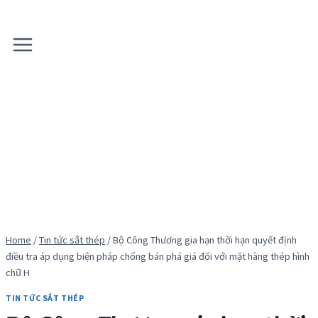
Skip
to
content
Home
/
Tin tức sắt thép
/
Bộ Công Thương gia hạn thời hạn quyết định
điều tra áp dụng biện pháp chống bán phá giá đối với mặt hàng thép hình
chữ H
TIN TỨC SẮT THÉP