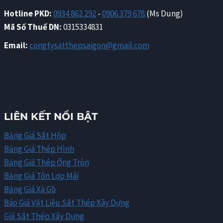
Hotline PKD:
0934 862 292
-
0906 379 678
(Ms Dung)
Mã Số Thuế DN:
0315334831
Email:
congtysatthepsaigon@gmail.com
LIÊN KẾT NỔI BẬT
Bảng Giá Sắt Hộp
Bảng Giá Thép Hình
Bảng Giá Thép Ống Tròn
Bảng Giá Tôn Lợp Mái
Bảng Giá Xà Gồ
Báo Giá Vật Liệu Sắt Thép Xây Dựng
Giá Sắt Thép Xây Dựng