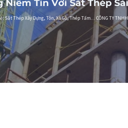
 Niềm Tin Với Sắt Thép Sà
& lẻ : Sắt Thép Xây Dựng, Tôn, Xà Gồ, Thép Tấm… CÔNG TY TNH