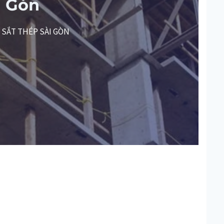
i Gòn
H SẮT THÉP SÀI GÒN