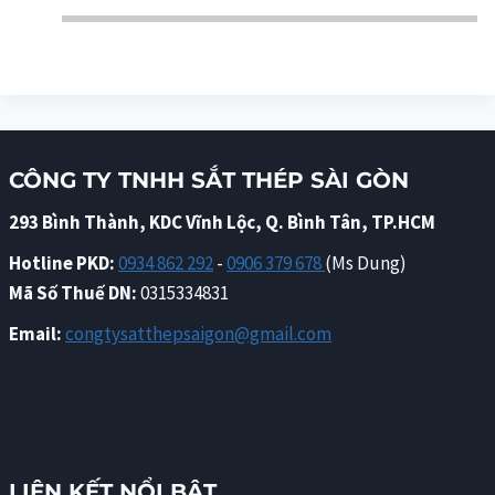
CÔNG TY TNHH SẮT THÉP SÀI GÒN
293 Bình Thành, KDC Vĩnh Lộc, Q. Bình Tân, TP.HCM
Hotline PKD:
0934 862 292
-
0906 379 678
(Ms Dung)
Mã Số Thuế DN:
0315334831
Email:
congtysatthepsaigon@gmail.com
LIÊN KẾT NỔI BẬT