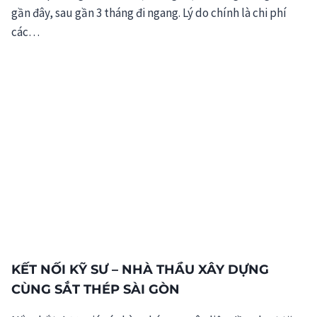
gần đây, sau gần 3 tháng đi ngang. Lý do chính là chi phí
các…
KẾT NỐI KỸ SƯ – NHÀ THẦU XÂY DỰNG
CÙNG SẮT THÉP SÀI GÒN